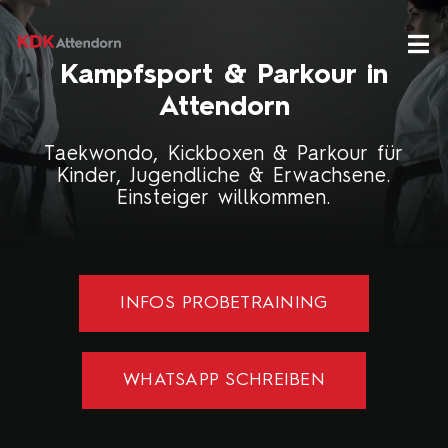
Skip
to
Tog
Kampfsport & Parkour in
Nav
content
Attendorn
Taekwondo
Taekwondo, Kickboxen & Parkour für
Kinder, Jugendliche & Erwachsene.
Einsteiger willkommen.
Kickboxen
Parkour
INFOS PROBETRAINING
Kinder
WHATSAPP SCHREIBEN
KDK