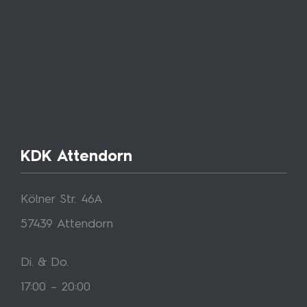
KDK Attendorn
Kölner Str. 46A
57439 Attendorn
Di. & Do.
17:00 – 20:00